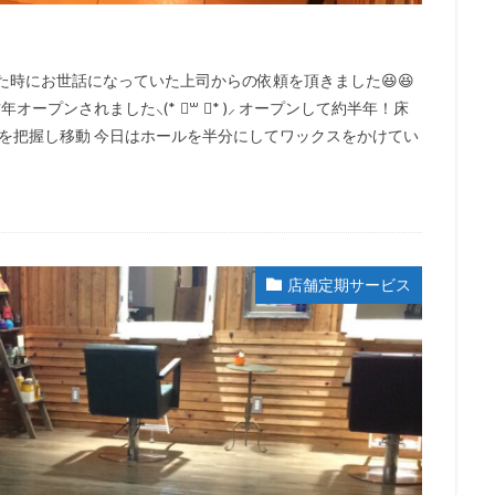
た時にお世話になっていた上司からの依頼を頂きました😆😆
ープンされました⸜(* ॑꒳ ॑* )⸝ オープンして約半年！床
置を把握し移動 今日はホールを半分にしてワックスをかけてい
店舗定期サービス