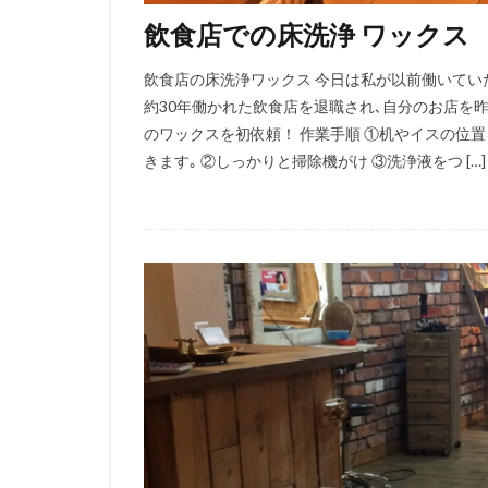
飲食店での床洗浄 ワックス
飲食店の床洗浄ワックス 今日は私が以前働いてい
約30年働かれた飲食店を退職され､自分のお店を昨年オ
のワックスを初依頼！ 作業手順 ①机やイスの位
きます｡ ②しっかりと掃除機がけ ③洗浄液をつ […]